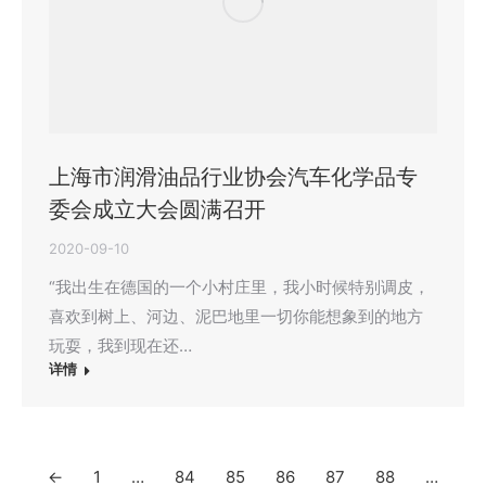
上海市润滑油品行业协会汽车化学品专
委会成立大会圆满召开
2020-09-10
“我出生在德国的一个小村庄里，我小时候特别调皮，
喜欢到树上、河边、泥巴地里一切你能想象到的地方
玩耍，我到现在还…
详情
←
1
…
84
85
86
87
88
…