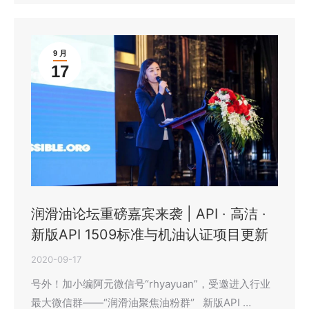
9 月
17
润滑油论坛重磅嘉宾来袭 | API · 高洁 ·
新版API 1509标准与机油认证项目更新
2020-09-17
号外！加小编阿元微信号“rhyayuan”，受邀进入行业
最大微信群——“润滑油聚焦油粉群‘’ 新版API …