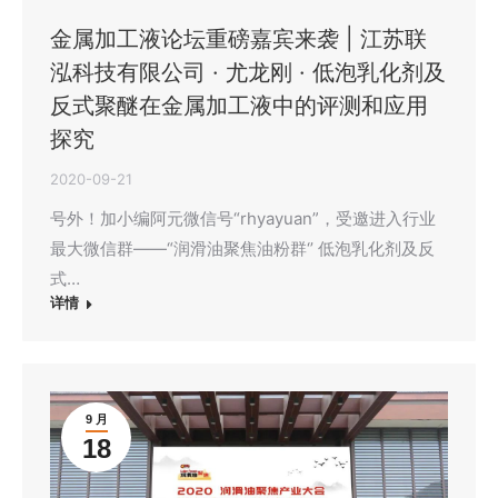
金属加工液论坛重磅嘉宾来袭 | 江苏联
泓科技有限公司 · 尤龙刚 · 低泡乳化剂及
反式聚醚在金属加工液中的评测和应用
探究
2020-09-21
号外！加小编阿元微信号“rhyayuan”，受邀进入行业
最大微信群——“润滑油聚焦油粉群‘’ 低泡乳化剂及反
式…
详情
9 月
18