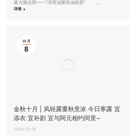
最大微信群——“润滑油聚焦油粉群‘’ …
详情
10 月
8
金秋十月 | 风轻露重秋意浓 今日寒露 宜
添衣 宜补剧 宜与阿元相约同里~
2020-10-08