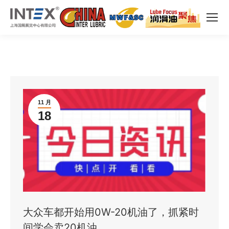
11 月
18
大众车都开始用0W-20机油了，抓紧时
间学会卖20机油