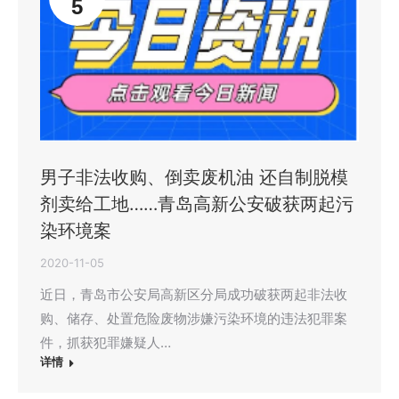
5
男子非法收购、倒卖废机油 还自制脱模
剂卖给工地……青岛高新公安破获两起污
染环境案
2020-11-05
近日，青岛市公安局高新区分局成功破获两起非法收
购、储存、处置危险废物涉嫌污染环境的违法犯罪案
件，抓获犯罪嫌疑人…
详情