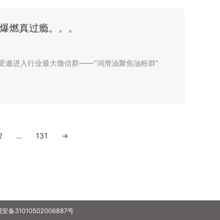
，爆燃真过瘾。。。
n”，受邀进入行业最大微信群——“润滑油聚焦油粉群”
2
…
131
→
备31010502006887号