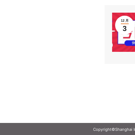
12 月
3
Copyright©Shanghai Int