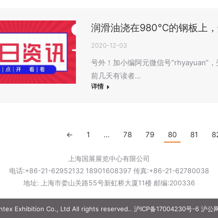
润滑油浇在980℃的钢板上
2020-12-03
号外！加小编阿元微信号“rhyayua
前几天有读者…
详情
←
1
…
78
79
80
81
8
上海国展展览中心有限公司
电话:+86-21-62952132 18901608397 传真:+86-21-62780038
地址: 上海市娄山关路55号新虹桥大厦11楼 邮编:200336
ex Exhibition Co., Ltd All rights reserved..
沪ICP备17004230号-6
沪公网安