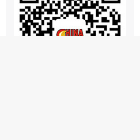
上海国展展览中心有限公司
电话:+86-21-62952132 18901608397 传真:+86-21-
62780038
地址: 上海市娄山关路55号新虹桥大厦11楼 邮编:200336