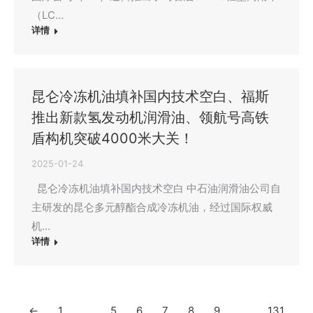
（LC…
详情
昆仑冷冻机油填补国内技术空白、福斯
推出新款氢发动机润滑油、领航号高铁
盾构机突破4000米大关！
2025-01-24
昆仑冷冻机油填补国内技术空白 中石油润滑油公司自
主研发的昆仑多元醇酯合成冷冻机油，经过国际权威
机…
详情
←
1
…
5
6
7
8
9
…
131