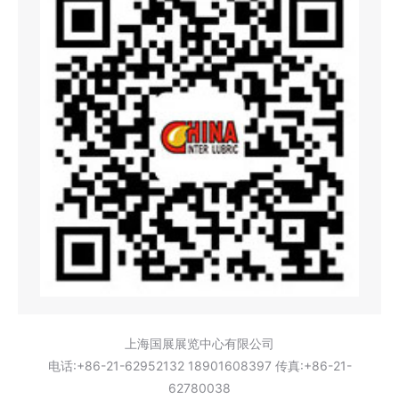
上海国展展览中心有限公司
电话:+86-21-62952132 18901608397 传真:+86-21-
62780038