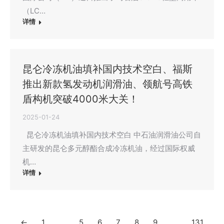
（LC…
详情
昆仑冷冻机油填补国内技术空白、福斯
推出新款氢发动机润滑油、领航号高铁
盾构机突破4000米大关！
2025-01-24
昆仑冷冻机油填补国内技术空白 中石油润滑油公司自
主研发的昆仑多元醇酯合成冷冻机油，经过国际权威
机…
详情
←
1
…
5
6
7
8
9
…
131