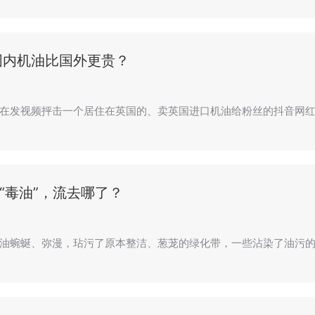
国内机油比国外更贵？
在发视频抨击一个居住在英国的、卖英国进口机油给粉丝的抖音网红
吨“毒油”，流去哪了？
油蜿蜒、弥漫，玷污了原本整洁、葱茏的绿化带，一些沾染了油污的