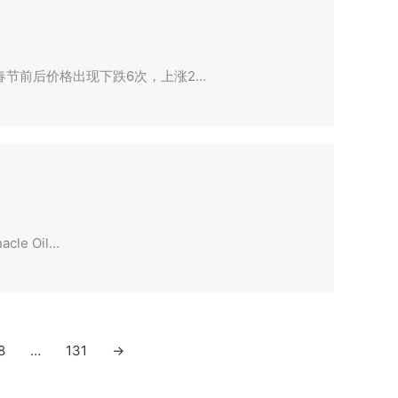
年春节前后价格出现下跌6次，上涨2…
le Oil…
8
…
131
→