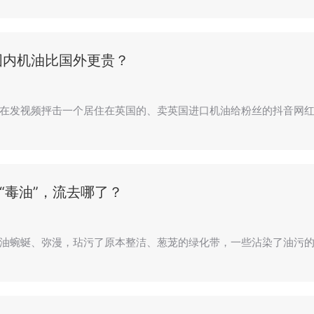
国内机油比国外更贵？
在发视频抨击一个居住在英国的、卖英国进口机油给粉丝的抖音网红
吨“毒油”，流去哪了？
油蜿蜒、弥漫，玷污了原本整洁、葱茏的绿化带，一些沾染了油污的