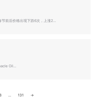
年春节前后价格出现下跌6次，上涨2…
le Oil…
8
…
131
→