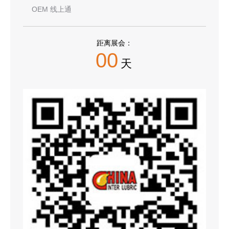
OEM 线上通
距离展会：
00
天