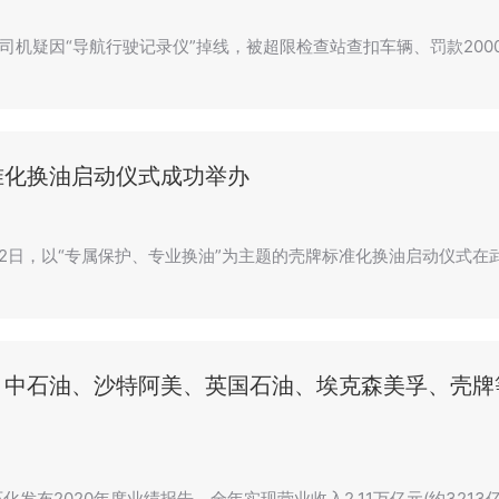
司机疑因“导航行驶记录仪”掉线，被超限检查站查扣车辆、罚款20
准化换油启动仪式成功举办
4月2日，以“专属保护、专业换油”为主题的壳牌标准化换油启动仪式
中石油、沙特阿美、英国石油、埃克森美孚、壳牌等
化发布2020年度业绩报告。全年实现营业收入2.11万亿元(约3213亿