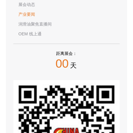
展会动态
产业要闻
润滑油聚焦直播间
OEM 线上通
距离展会：
00
天