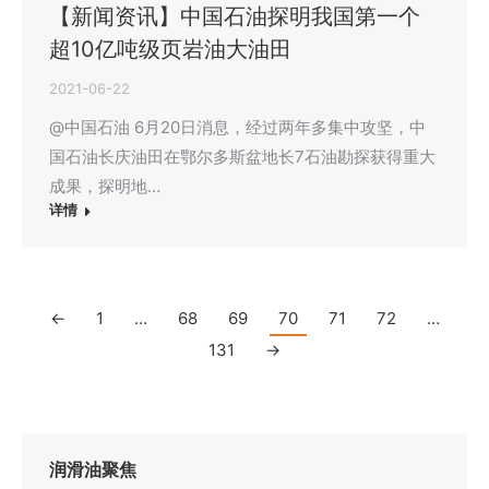
【新闻资讯】中国石油探明我国第一个
超10亿吨级页岩油大油田
2021-06-22
@中国石油 6月20日消息，经过两年多集中攻坚，中
国石油长庆油田在鄂尔多斯盆地长7石油勘探获得重大
成果，探明地…
详情
←
1
…
68
69
70
71
72
…
131
→
润滑油聚焦