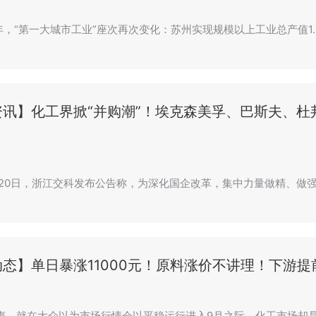
半年，“第一大城市工业”座次再次变化：苏州实现规模以上工业总产值1
资讯】化工界掀“并购潮”！埃克森美孚、巴斯夫、
8月20日，浙江交科发布公告称，为深化国企改革，集中力量做精、做
态】单日暴涨11000元！原料涨价不讲理！下游提
声，就在大众以为市场行情会以平稳运行进入9月之际，化工市场却是话