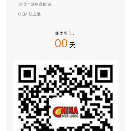
润滑油聚焦直播间
OEM 线上通
距离展会：
00
天