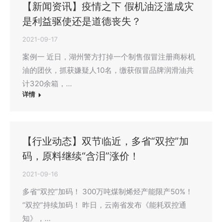
【新闻资讯】疫情之下 假机油泛滥成灾
是利益驱使还是道德丧失？
2021-09-17
案例一 近日，湖州警方打掉一个制售假冒注册商标机
油的团伙，抓获嫌疑人10名，缴获假冒品牌润滑油共
计320余箱，…
详情
【行业动态】双节临近，多省“双控”加
码，原料继续“含泪”涨价！
2021-09-16
多省“双控”加码！ 300万吨煤制烯烃产能限产50%！
“双控”持续加码！ 昨日，云南省发布《能耗双控通
知》，…