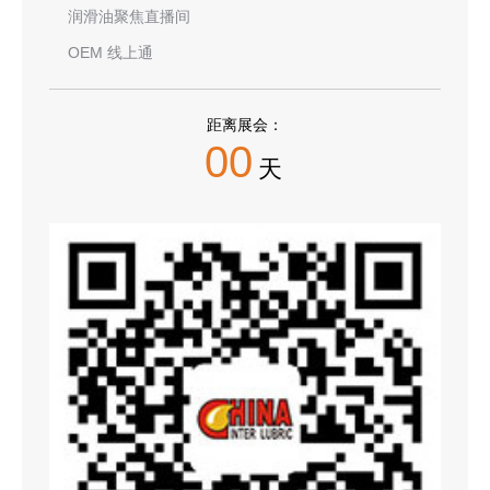
润滑油聚焦直播间
OEM 线上通
距离展会：
00
天