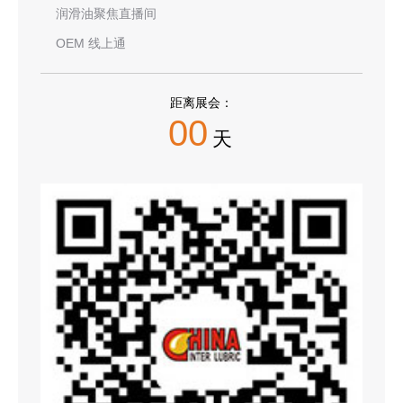
润滑油聚焦直播间
OEM 线上通
距离展会：
00
天