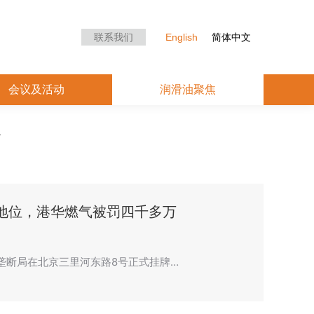
众中心
会议及活动
润滑油聚焦
联系我们
English
简体中文
会议及活动
润滑油聚焦
地位，港华燃气被罚四千多万
反垄断局在北京三里河东路8号正式挂牌…