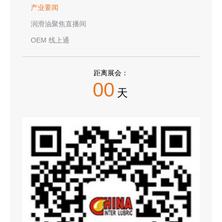
产业要闻
润滑油聚焦直播间
OEM 线上通
距离展会：
00
天