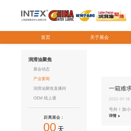
首页
关于展会
润滑油聚焦
展会动态
产业要闻
一箱难
润滑油聚焦直播间
OEM 线上通
2022-01-18
号外！加小
详情
距离展会：
00
天