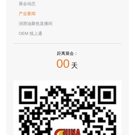
展会动态
产业要闻
润滑油聚焦直播间
OEM 线上通
距离展会：
00
天