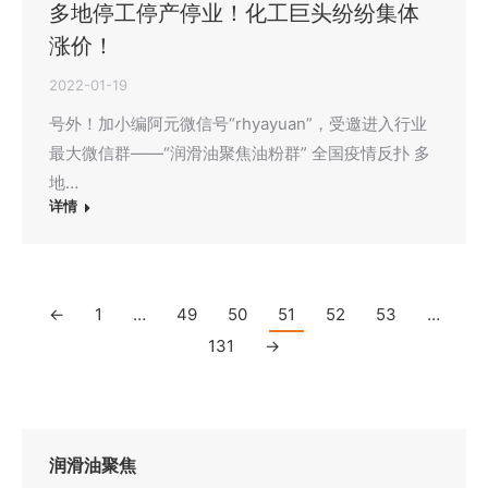
多地停工停产停业！化工巨头纷纷集体
涨价！
2022-01-19
号外！加小编阿元微信号“rhyayuan”，受邀进入行业
最大微信群——“润滑油聚焦油粉群” 全国疫情反扑 多
地…
详情
←
1
…
49
50
51
52
53
…
131
→
润滑油聚焦