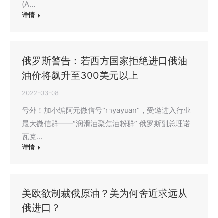
(A…
详情
俄罗斯警告：若西方国家拒绝进口俄油
油价将飙升至300美元以上
2022-03-08
号外！加小编阿元微信号“rhyayuan”，受邀进入行业
最大微信群——“润滑油聚焦油粉群” 俄罗斯副总理诺
瓦克…
详情
美欧欲制裁俄原油？美为何舍近求远从
俄进口？