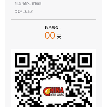
润滑油聚焦直播间
OEM 线上通
距离展会：
00
天