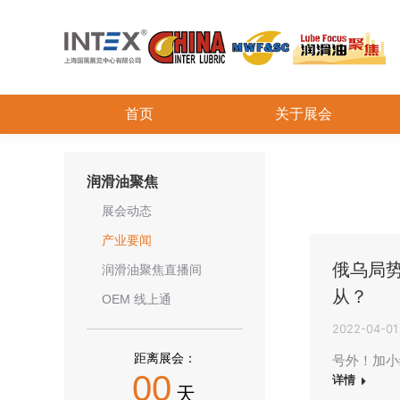
首页
关于展会
润滑油聚焦
展会动态
产业要闻
俄乌局
润滑油聚焦直播间
从？
OEM 线上通
2022-04-01
距离展会：
号外！加小
00
详情
天