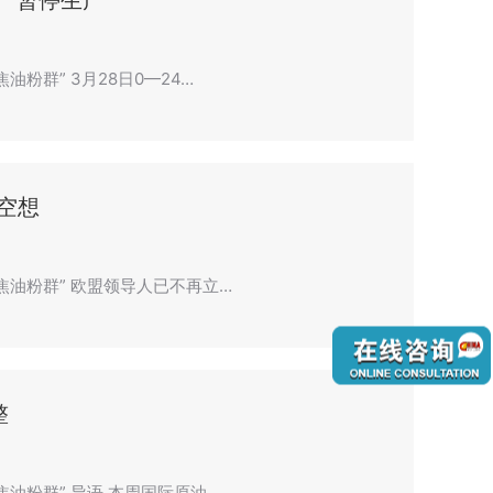
工厂暂停生产
油粉群” 3月28日0—24…
空想
聚焦油粉群” 欧盟领导人已不再立…
整
焦油粉群” 导语 本周国际原油…