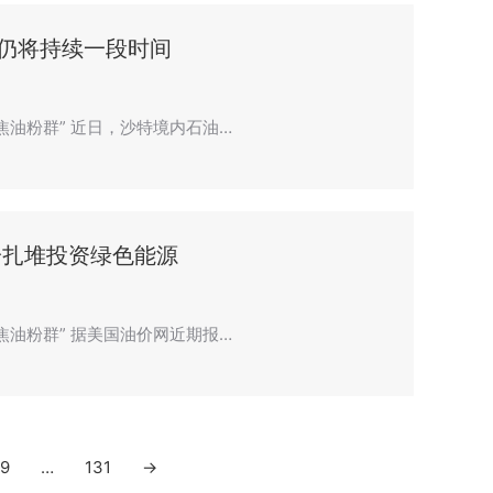
仍将持续一段时间
聚焦油粉群” 近日，沙特境内石油…
纷扎堆投资绿色能源
聚焦油粉群” 据美国油价网近期报…
9
…
131
→