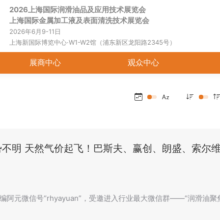
2026上海国际润滑油品及应用技术展览会
首页
关于展会
展商中心
观
上海国际金属加工液及表面清洗技术展览会
2026年6月9-11日
上海新国际博览中心·W1-W2馆（浦东新区龙阳路2345号）
展商中心
观众中心
势不明 天然气价起飞！巴斯夫、赢创、朗盛、索尔
编阿元微信号“rhyayuan”，受邀进入行业最大微信群——“润滑油聚