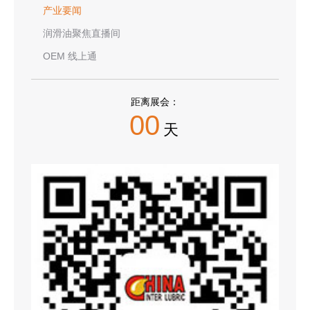
产业要闻
润滑油聚焦直播间
OEM 线上通
距离展会：
00
天