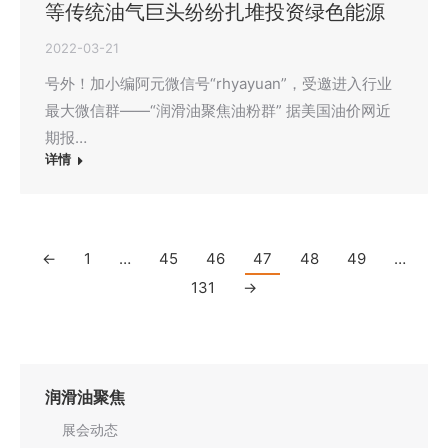
等传统油气巨头纷纷扎堆投资绿色能源
2022-03-21
号外！加小编阿元微信号“rhyayuan”，受邀进入行业
最大微信群——“润滑油聚焦油粉群” 据美国油价网近
期报…
详情
←
1
…
45
46
47
48
49
…
131
→
润滑油聚焦
展会动态