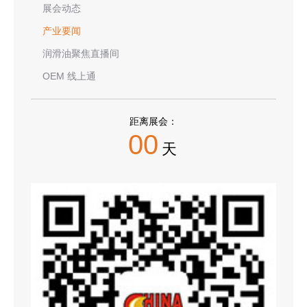
展会动态
产业要闻
润滑油聚焦直播间
OEM 线上通
距离展会：
00
天