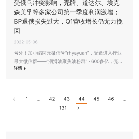
受俄乌冲突影响，壳牌、道达尔、埃克
森美孚等多家公司第一季度利润激增；
BP退俄损失过大，Q1营收增长仍无力挽
回
2022-05-06
号外！加小编阿元微信号“rhyayuan”，受邀进入行业
最大微信群——“润滑油聚焦油粉群” · 600多亿，壳…
详情
←
1
…
42
43
44
45
46
…
131
→