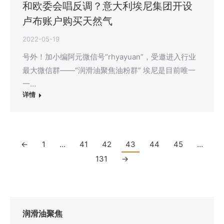
和欧委会唱反调？意大利埃尼集团开设
卢布账户购买天然气
2022-05-19
号外！加小编阿元微信号“rhyayuan”，受邀进入行业
最大微信群——“润滑油聚焦油粉群” ​埃尼是目前唯一
一…
详情
←
1
…
41
42
43
44
45
…
131
→
润滑油聚焦