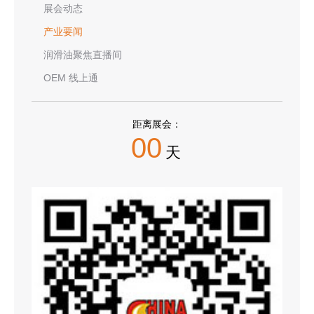
展会动态
产业要闻
润滑油聚焦直播间
OEM 线上通
距离展会：
00
天