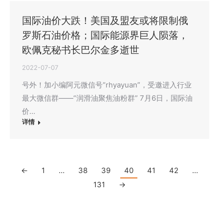
国际油价大跌！美国及盟友或将限制俄
罗斯石油价格；国际能源界巨人陨落，
欧佩克秘书长巴尔金多逝世
2022-07-07
号外！加小编阿元微信号“rhyayuan”，受邀进入行业
最大微信群——“润滑油聚焦油粉群” 7月6日，国际油
价…
详情
←
1
…
38
39
40
41
42
…
131
→