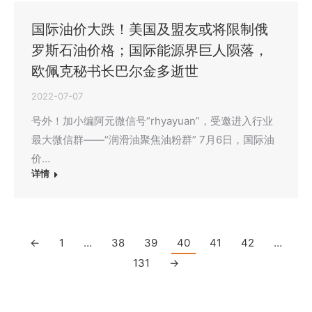
国际油价大跌！美国及盟友或将限制俄
罗斯石油价格；国际能源界巨人陨落，
欧佩克秘书长巴尔金多逝世
2022-07-07
号外！加小编阿元微信号“rhyayuan”，受邀进入行业
最大微信群——“润滑油聚焦油粉群” 7月6日，国际油
价…
详情
←
1
…
38
39
40
41
42
…
131
→