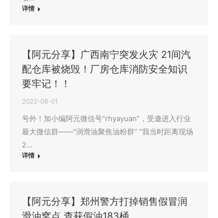
详情
【阿元分享】广西南宁突发火灾 21间汽
配仓库被烧毁！厂房仓库消防安全知识
要牢记！！
2022-08-01
号外！加小编阿元微信号“rhyayuan”，受邀进入行业
最大微信群——“润滑油聚焦油粉群” “我当时距离现场
2…
详情
【阿元分享】郑州警方打掉销售假冒润
滑油窝点 查获假油183桶