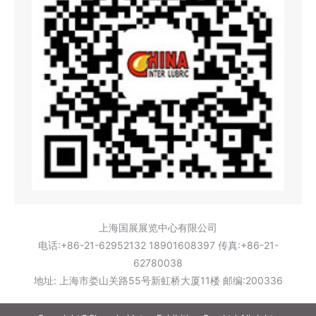
上海国展展览中心有限公司
电话:+86-21-62952132 18901608397 传真:+86-21-
62780038
地址: 上海市娄山关路55号新虹桥大厦11楼 邮编:200336