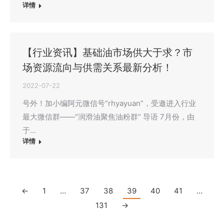
详情
【行业资讯】基础油市场供大于求？市
场资源流向与供需关系最新分析！
2022-07-22
号外！加小编阿元微信号“rhyayuan”，受邀进入行业
最大微信群——“润滑油聚焦油粉群” 导语 7月份，由
于…
详情
←
1
…
37
38
39
40
41
…
131
→