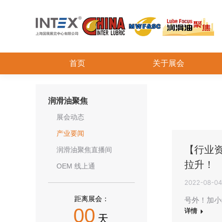
首页
关于展会
润滑油聚焦
展会动态
产业要闻
【行业资
润滑油聚焦直播间
拉升！
OEM 线上通
2022-08-04
距离展会：
号外！加小
00
详情
天