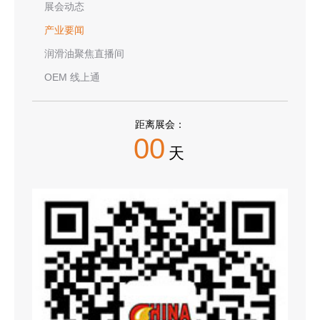
展会动态
产业要闻
润滑油聚焦直播间
OEM 线上通
距离展会：
00
天