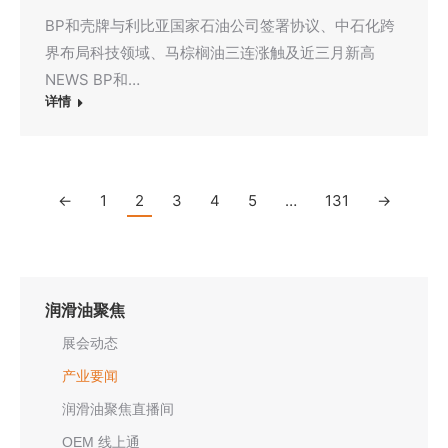
BP和壳牌与利比亚国家石油公司签署协议、中石化跨
界布局科技领域、马棕榈油三连涨触及近三月新高
NEWS BP和…
详情
←
1
2
3
4
5
…
131
→
润滑油聚焦
展会动态
产业要闻
润滑油聚焦直播间
OEM 线上通