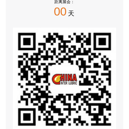
距离展会：
00
天