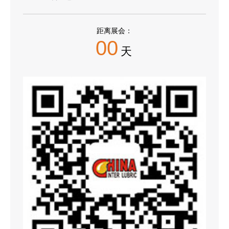
距离展会：
00
天