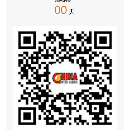
距离展会：
00
天