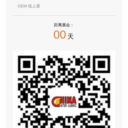
OEM 线上通
距离展会：
00
天