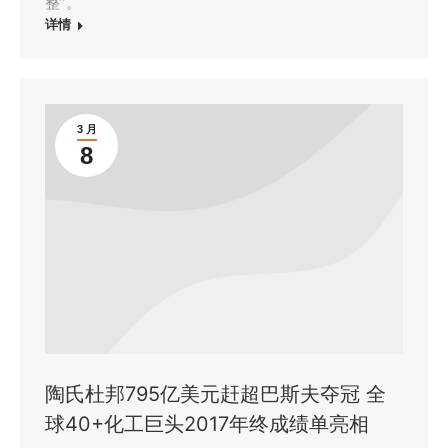
整”。
详情
3 月
8
陶氏杜邦795亿美元赶超巴斯夫夺冠 全
球40+化工巨头2017年终成绩单亮相