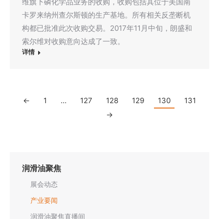
维旗下磷化学品业务的收购，收购包括其位于美国南
卡罗来纳州查尔斯顿的生产基地。所有相关反垄断机
构都已批准此次收购交易。2017年11月中旬，朗盛和
索尔维对收购意向达成了一致。
详情
←
1
…
127
128
129
130
131
→
润滑油聚焦
展会动态
产业要闻
润滑油聚焦直播间