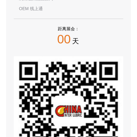
OEM 线上通
距离展会：
00
天