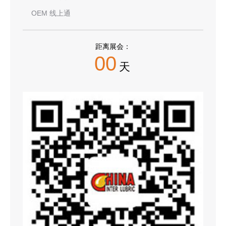
OEM 线上通
距离展会：
00
天