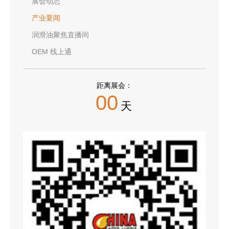
展会动态
产业要闻
润滑油聚焦直播间
OEM 线上通
距离展会：
00
天