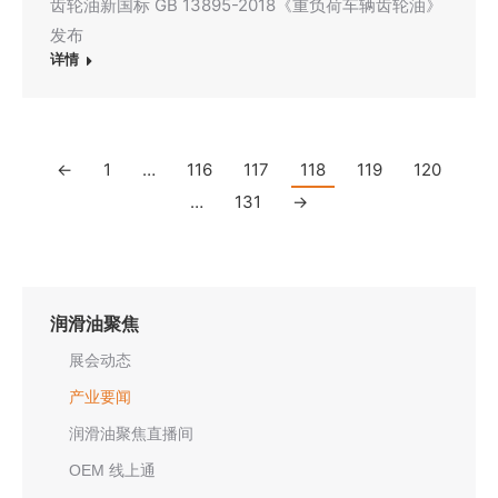
齿轮油新国标 GB 13895-2018《重负荷车辆齿轮油》
发布
详情
←
1
…
116
117
118
119
120
…
131
→
润滑油聚焦
展会动态
产业要闻
润滑油聚焦直播间
OEM 线上通