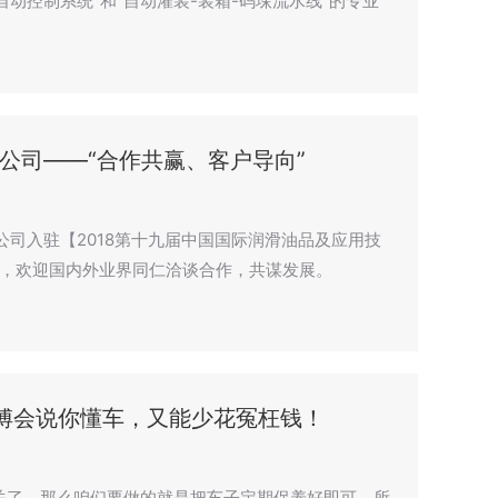
B)自动控制系统”和“自动灌装-装箱-码垛流水线”的专业
公司——“合作共赢、客户导向”
司入驻【2018第十九届中国国际润滑油品及应用技
号，欢迎国内外业界同仁洽谈合作，共谋发展。
傅会说你懂车，又能少花冤枉钱！
无关了，那么咱们要做的就是把车子定期保养好即可，所