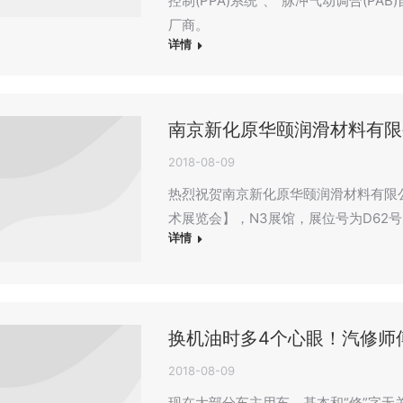
控制(PPA)系统”、“脉冲气动调合(PA
厂商。
详情
南京新化原华颐润滑材料有限
2018-08-09
热烈祝贺南京新化原华颐润滑材料有限公
术展览会】，N3展馆，展位号为D62
详情
换机油时多4个心眼！汽修师
2018-08-09
现在大部分车主用车，基本和“修”字