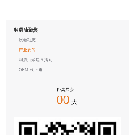
润滑油聚焦
展会动态
产业要闻
润滑油聚焦直播间
OEM 线上通
距离展会：
00
天