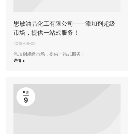
思敏油品化工有限公司——添加剂超级
市场，提供一站式服务！
2018-08-09
添加剂超级市场，提供一站式服务！
详情
8 月
9