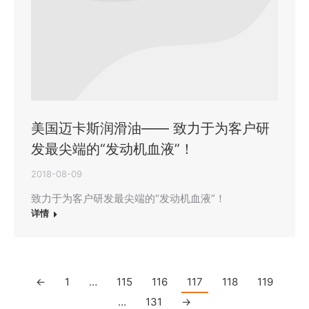
美国迈卡斯润滑油—— 致力于为客户研
发最尖端的“发动机血液”！
2018-08-09
致力于为客户研发最尖端的“发动机血液”！
详情
←
1
…
115
116
117
118
119
…
131
→