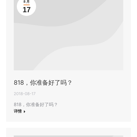
8 月
17
818，你准备好了吗？
2018-08-17
818，你准备好了吗？
详情