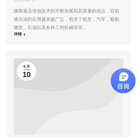
2018-08-17
随着液压传动技术的不断发展和其显著的优点，目前
液压油的应用越来越广泛，包含了航空，汽车，船舶
建筑，石油以及各种工程机械等等。
详情
8 月
10