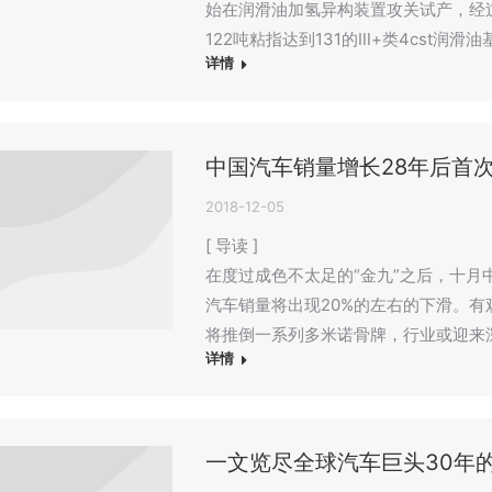
始在润滑油加氢异构装置攻关试产，经过
122吨粘指达到131的Ⅲ+类4cst润滑
详情
中国汽车销量增长28年后首
2018-12-05
[ 导读 ]
在度过成色不太足的“金九”之后，十月
汽车销量将出现20%的左右的下滑。
将推倒一系列多米诺骨牌，行业或迎来
详情
一文览尽全球汽车巨头30年