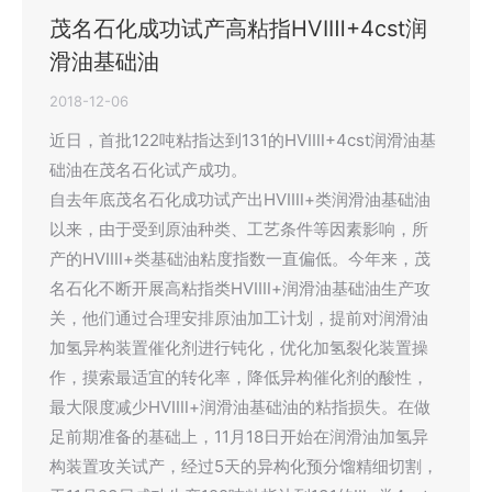
茂名石化成功试产高粘指HVIⅢ+4cst润
滑油基础油
2018-12-06
近日，首批122吨粘指达到131的HVIⅢ+4cst润滑油基
础油在茂名石化试产成功。
自去年底茂名石化成功试产出HVIⅢ+类润滑油基础油
以来，由于受到原油种类、工艺条件等因素影响，所
产的HVIⅢ+类基础油粘度指数一直偏低。今年来，茂
名石化不断开展高粘指类HVIⅢ+润滑油基础油生产攻
关，他们通过合理安排原油加工计划，提前对润滑油
加氢异构装置催化剂进行钝化，优化加氢裂化装置操
作，摸索最适宜的转化率，降低异构催化剂的酸性，
最大限度减少HVIⅢ+润滑油基础油的粘指损失。在做
足前期准备的基础上，11月18日开始在润滑油加氢异
构装置攻关试产，经过5天的异构化预分馏精细切割，