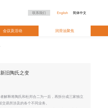
众中心
会议及活动
润滑油聚焦
联系我们
English
简体中文
会议及活动
润滑油聚焦
的新旧陶氏之变
）一边向记者解释将陶氏和杜邦合二为一后，再拆分成三家独立
桩交易所涉及的各个不同业务。