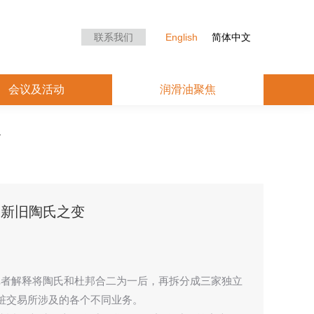
众中心
会议及活动
润滑油聚焦
联系我们
English
简体中文
会议及活动
润滑油聚焦
的新旧陶氏之变
）一边向记者解释将陶氏和杜邦合二为一后，再拆分成三家独立
桩交易所涉及的各个不同业务。